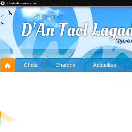
Chats-de-france.com
D'An Taol Laga
Sibérie
Chats
Chatons
Actualités